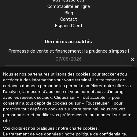
Nos ressources
Comptabilité en ligne
Blog
Contact
Espace Client
Dernières actualités
Promesse de vente et financement : la prudence s'impose !
07/08/2026
Centres de données : des émissions de CO2 en forte hausse
Nous et nos partenaires utilisons des cookies pour stocker et/ou
03 85 48 62 78
06/08/2026
accéder à des informations sur votre terminal. Le traitement de
certaines données personnelles permet d'améliorer notre offre via
l'analyse, la mesure d'audience et vous permet aussi d’interagir
Incendies : les entreprises peuvent recourir à l'activité partielle
avec les réseaux sociaux. Cliquez sur « Tout accepter » pour
05/08/2026
consentir à tout dépôt de cookies ou sur « Tout refuser » pour
Facebook
proscrire tout dépôt de cookies sur votre terminal. Vous pouvez
personnaliser et modifier vos préférences à tout moment sur notre
LinkedIn
Mentions légales et RGPD
site.
Charte cookies
Vos droits et nos pratiques : notre charte cookies.
Politique de confidentialité
Haut de page
Le traitement de vos données : notre politique de confidentialité.
Plan du site