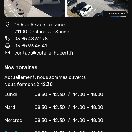
BLOG
MISSIONS SOCIALES
VITICULTEURS ET AGRICULTEURS
ÉCHÉANCIERS
Droits réservés
COMMISSARIAT AUX COMPTES
ASSOCIATIONS
SIMULATEURS
19 Rue Alsace Lorraine
71100 Chalon-sur-Saône
CRÉATION D'ENTREPRISE
COMMISSARIAT AUX COMPTES
CHIFFRES CLEFS
03 85 48 62 78
03 85 93 46 41
MISSIONS AUPRÈS DES PARTICULIERS
MISSIONS AUPRÈS DES PROFESSIONNELS
Nos horaires
Actuellement, nous sommes
ouverts
Nous fermons
à
12:30
Lundi
08:30
12:30
14:00
18:00
Mardi
08:30
12:30
14:00
18:00
Mercredi
08:30
12:30
14:00
18:00